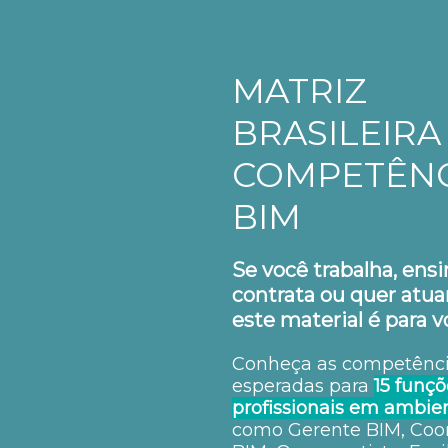
MATRIZ
BRASILEIRA
COMPETÊNC
BIM
Se você trabalha, ensi
contrata ou quer atu
este material é para v
Conheça as competênc
esperadas para
15 funçõ
profissionais em ambi
como Gerente BIM, Coo