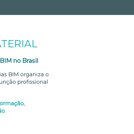
TERIAL
 BIM no Brasil
as BIM organiza o
unção profissional
formação
,
ão
.