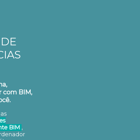
 DE
IAS
na,
ar com BIM,
ocê.
ias
es
ente BIM
,
rdenador