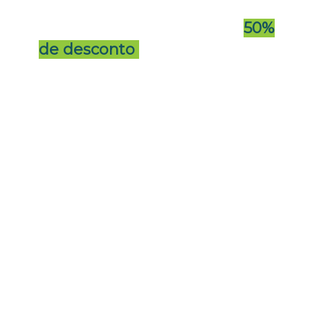
BIM Fórum Brasil e da
buildingSMART Brasil têm
50%
de desconto
no valor total dos
ingressos!
Para garantir o benefício, entre
em contato com sua entidade
e solicite o código
promocional pelos e-mails:
gestaodeprojetos@bimforum.
org.br
(BFB + bSBR)
cpadovalle@gmail.com
(CBIM-
MG)