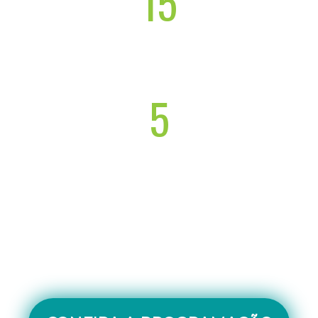
15
palestrantes
5
painéis temáticos