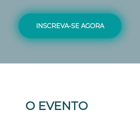
INSCREVA-SE AGORA
O EVENTO
A TRILHA BIM une dois eventos
nacionais em uma só experiência:
o
8º Seminário BIM (
SeBIM) e o X